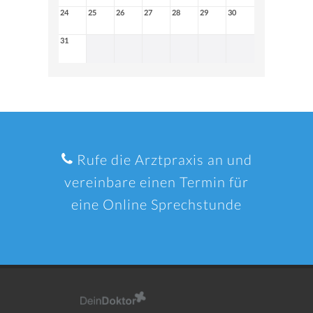
24
25
26
27
28
29
30
31
Rufe die Arztpraxis an und
vereinbare einen Termin für
eine Online Sprechstunde