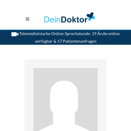
Telemedizinische Online-Sprechstunde: 19 Ärzte online
verfügbar & 17 Patientenanfragen
>
Zahnaerzte
>
Turgi
>
Dr. Urs Haensler
>
Termin mit Dr. Urs Haensler