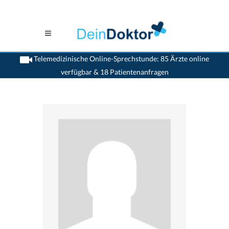
Telemedizinische Online-Sprechstunde: 85 Ärzte online
verfügbar & 18 Patientenanfragen
>
Zahnaerzte
>
Trimbach
>
Dr. Urs Rumpel
>
Termin mit Dr. Urs Rumpel