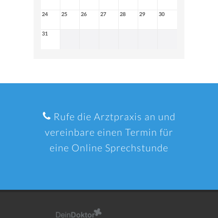
24
25
26
27
28
29
30
31
Rufe die Arztpraxis an und
vereinbare einen Termin für
eine Online Sprechstunde