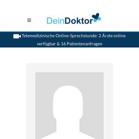
Telemedizinische Online-Sprechstunde: 2 Ärzte online
verfügbar & 16 Patientenanfragen
>
Allgemeinaerzte
>
Wittenbach SG
>
Dr. Uta Strauss
>
Praxis von Dr. Uta Strauss