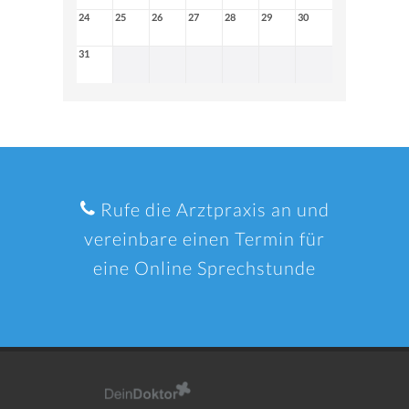
24
25
26
27
28
29
30
31
Rufe die Arztpraxis an und
vereinbare einen Termin für
eine Online Sprechstunde