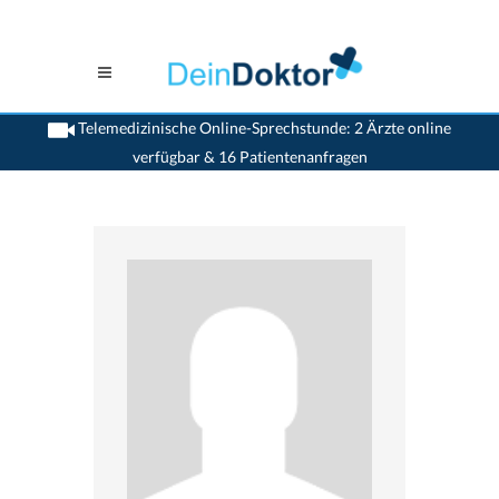
Telemedizinische Online-Sprechstunde: 2 Ärzte online
verfügbar & 16 Patientenanfragen
>
Zahnaerzte
>
Weinfelden
>
Dr. Walter Forrer
>
Termin mit Dr. Walter Forrer