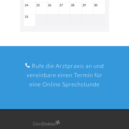
24
25
26
27
28
29
30
31
Rufe die Arztpraxis an und
vereinbare einen Termin für
eine Online Sprechstunde