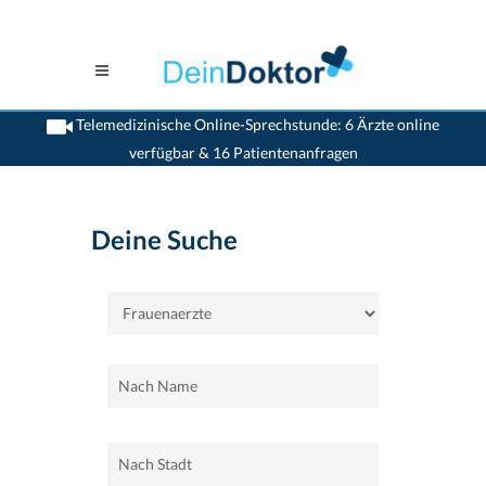
Telemedizinische Online-Sprechstunde: 6 Ärzte online
verfügbar & 16 Patientenanfragen
>
Home
>
Frauenaerzte
Deine Suche