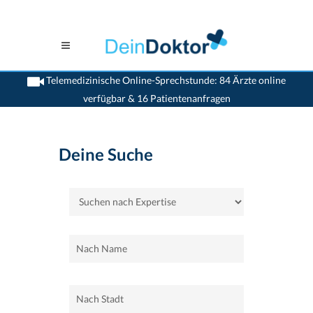
Telemedizinische Online-Sprechstunde: 84 Ärzte online
verfügbar & 16 Patientenanfragen
>
Home
>
Rekonstruktive-Zahnmediziner
Deine Suche