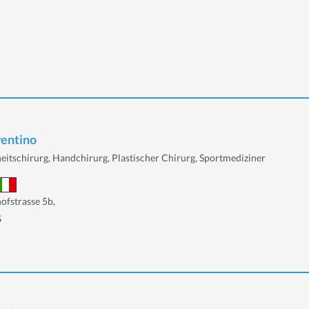
rentino
eitschirurg, Handchirurg, Plastischer Chirurg, Sportmediziner
fstrasse 5b,
G