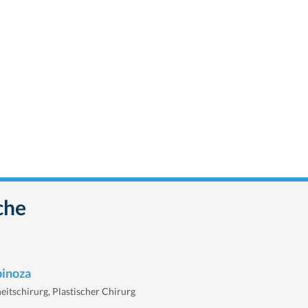
che
pinoza
eitschirurg, Plastischer Chirurg