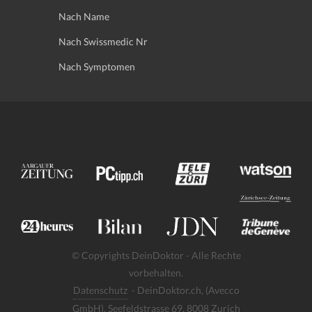
Nach Name
Nach Swissmedic Nr
Nach Symptomen
© Copyrights DeinDoktor - Alle Rechte
vorbehalten.
Datenschutz
- DeinDoktor.ch, (Avecco
GmbH), Seefeldstrasse 69, 8008 Zurich