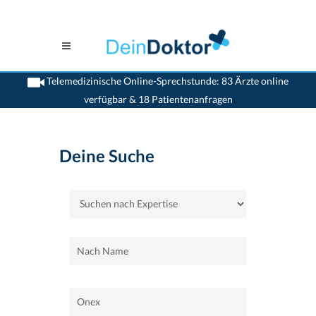
Telemedizinische Online-Sprechstunde: 83 Ärzte online
verfügbar & 18 Patientenanfragen
>
Home
>
Onex
Deine Suche