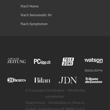
Nach Name
Nach Swissmedic Nr
Nach Symptomen
© Copyrights DeinDoktor - Alle Rechte
vorbehalten.
Datenschutz
- DeinDoktor.ch, (Avecco
GmbH), Seefeldstrasse 69, 8008 Zurich