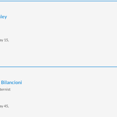
mley
ay 15,
 Bilancioni
ternist
ay 45,