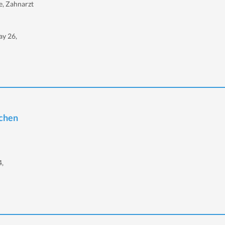
e, Zahnarzt
ay 26,
ichen
4,