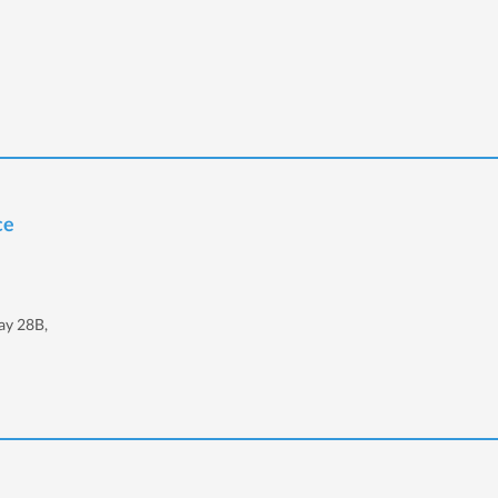
ce
ay 28B,