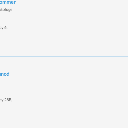
rkommer
atologe
y 6,
Junod
ay 28B,