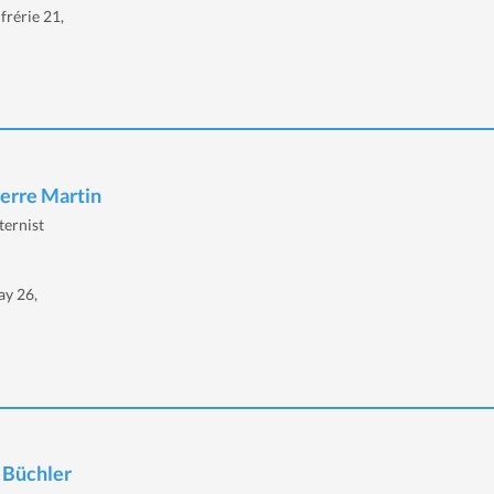
frérie 21,
ierre Martin
ternist
ay 26,
 Büchler