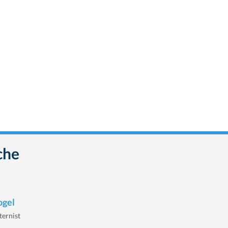
che
ogel
ternist