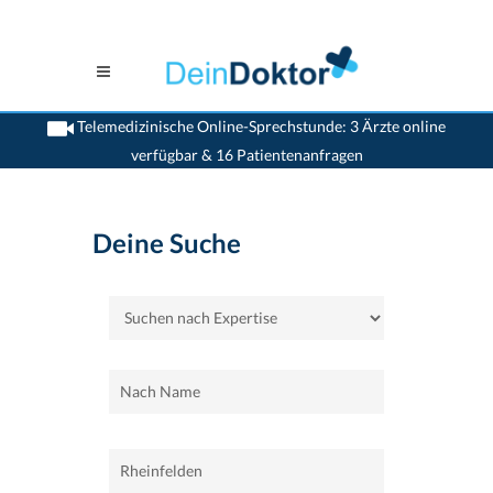
Telemedizinische Online-Sprechstunde: 3 Ärzte online
verfügbar & 16 Patientenanfragen
>
Home
>
Rheinfelden
Deine Suche