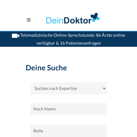
Telemedizinische Online-Sprechstunde: 86 Ärzte online
verfügbar & 16 Patientenanfragen
>
Home
>
Rolle
Deine Suche