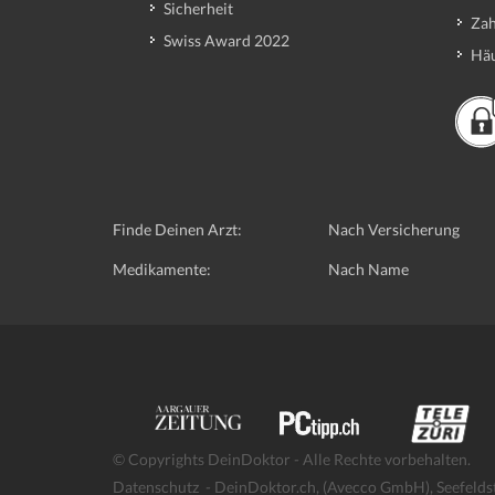
Sicherheit
Zah
Swiss Award 2022
Häu
Finde Deinen Arzt:
Nach Versicherung
Medikamente:
Nach Name
© Copyrights DeinDoktor - Alle Rechte vorbehalten.
Datenschutz
- DeinDoktor.ch, (Avecco GmbH), Seefelds