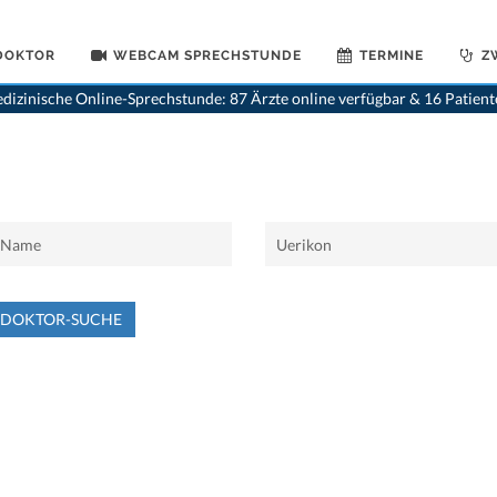
 DOKTOR
WEBCAM SPRECHSTUNDE
TERMINE
Z
dizinische Online-Sprechstunde: 87 Ärzte online verfügbar & 16 Patien
NDOKTOR-SUCHE