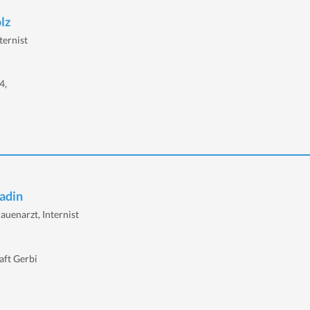
lz
ternist
4,
ladin
auenarzt, Internist
aft Gerbi