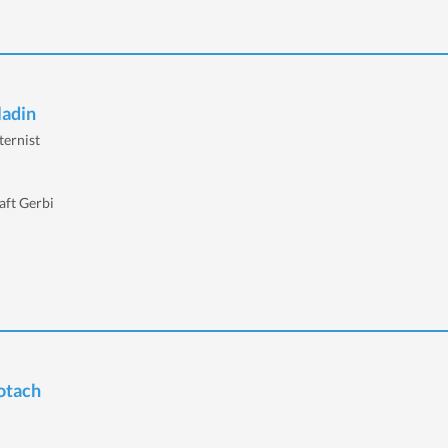
ladin
ternist
aft Gerbi
Rotach