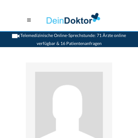
Telemedizinische Online-Sprechstunde: 71 Ärzte online
verfügbar & 16 Patientenanfragen
>
Allgemeinaerzte
>
Wil SG
>
Dr. Alexander Ilg
>
Termin mit Dr. Alexander Ilg