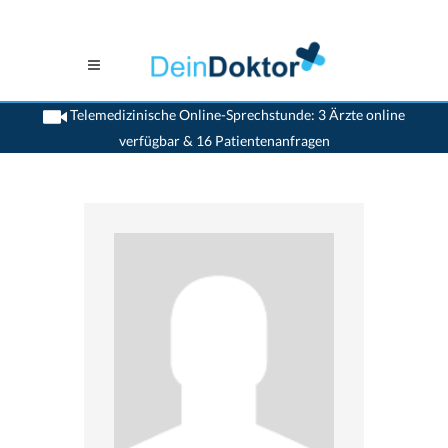
Telemedizinische Online-Sprechstunde: 3 Ärzte online
verfügbar & 16 Patientenanfragen
>
Magen-darmaerzte
>
Uster
>
Dr. Amedeo Fantin
>
Praxis von Dr. Amedeo Fantin