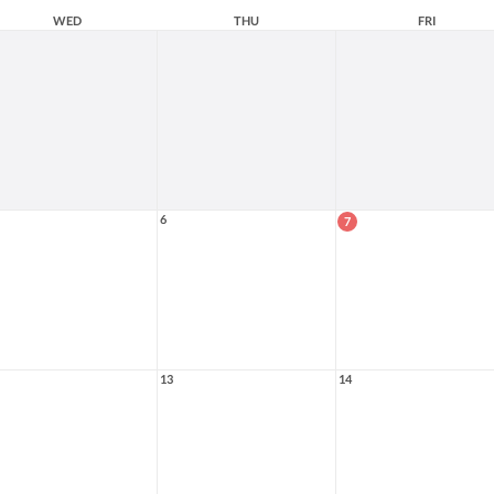
WED
THU
FRI
6
7
13
14