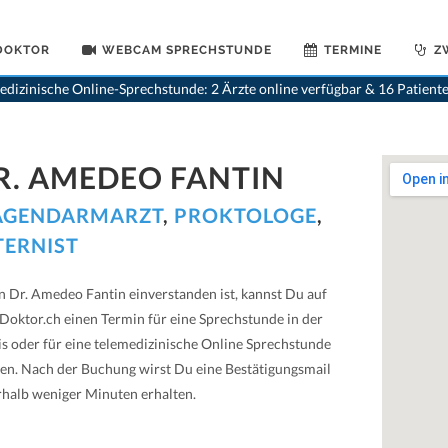
 DOKTOR
WEBCAM SPRECHSTUNDE
TERMINE
Z
dizinische Online-Sprechstunde: 2 Ärzte online verfügbar & 16 Patient
R. AMEDEO FANTIN
GENDARMARZT
,
PROKTOLOGE
,
TERNIST
 Dr. Amedeo Fantin einverstanden ist, kannst Du auf
Doktor.ch einen Termin für eine Sprechstunde in der
is oder für eine telemedizinische Online Sprechstunde
en. Nach der Buchung wirst Du eine Bestätigungsmail
rhalb weniger Minuten erhalten.