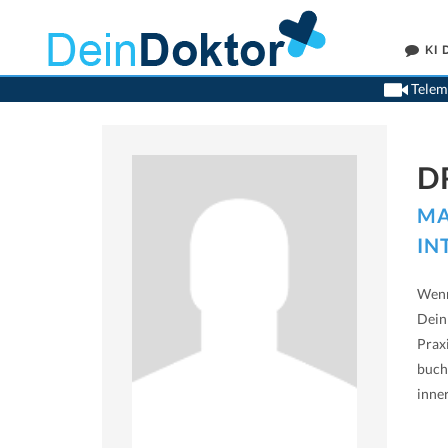
KI
Teleme
D
MA
IN
Wenn
Dein
Prax
buch
inne