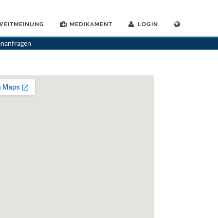
WEITMEINUNG
MEDIKAMENT
LOGIN
>
Magen-darmaerzte
>
Uster
>
Dr. Amedeo Fantin
>
Termin mit Dr. Amedeo Fantin
enanfragen