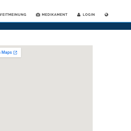
WEITMEINUNG
MEDIKAMENT
LOGIN
>
Chirurgen
>
Bruderholz
>
Dr. Andreas Kurt Huber