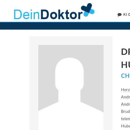
KI
D
H
CH
Herz
Andr
Andr
Brud
tele
Hube