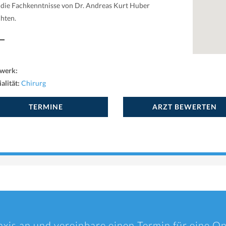
 die Fachkenntnisse von Dr. Andreas Kurt Huber
chten.
werk:
alität:
Chirurg
TERMINE
ARZT BEWERTEN
axis an und vereinbare einen Termin für eine O