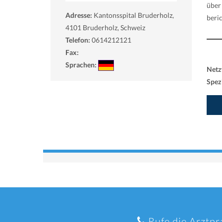
über
Adresse:
Kantonsspital Bruderholz,
beri
4101
Bruderholz, Schweiz
Telefon:
0614212121
Fax:
Sprachen:
Netz
Spezi
Rufe die Arztpr