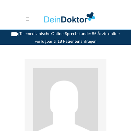
Telemedizinische Online-Sprechstunde: 85 Ärzte online
verfügbar & 18 Patientenanfragen
>
Akupunkturaerzte
>
Nyon
>
Dr. Anita Newton Letovanec
>
Praxis von Dr. Anita
Newton Letovanec