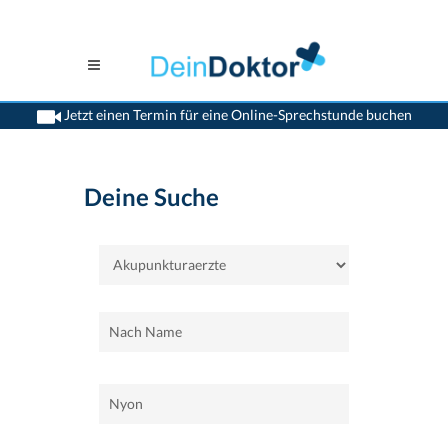
Jetzt einen Termin für eine Online-Sprechstunde buchen
>
Home
>
Nyon
>
Akupunkturaerzte
Deine Suche