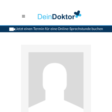
Jetzt einen Termin für eine Online-Sprechstunde buchen
>
Hals Nasen Ohren Aerzte (HNO)
>
Renens VD
>
Dr. Belkacem Bensaber
>
Sprechstunde mit Dr. Belkacem Bensaber