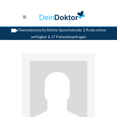
Telemedizinische Online-Sprechstunde: 2 Ärzte online
verfügbar & 17 Patientenanfragen
>
Hals Nasen Ohren Aerzte (HNO)
>
Renens VD
>
Dr. Belkacem Bensaber
>
Sprechstunde mit Dr. Belkacem Bensaber