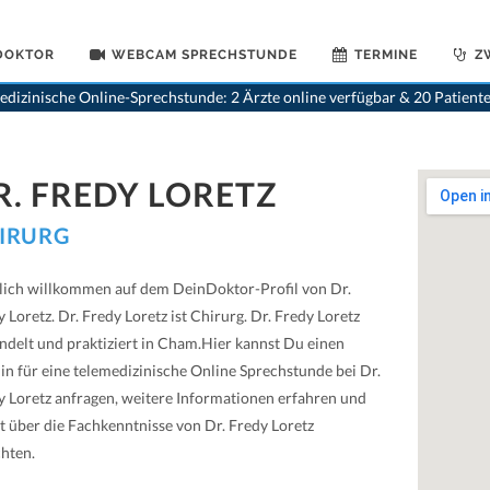
 DOKTOR
WEBCAM SPRECHSTUNDE
TERMINE
Z
dizinische Online-Sprechstunde: 2 Ärzte online verfügbar & 20 Patient
R. FREDY LORETZ
IRURG
lich willkommen auf dem DeinDoktor-Profil von Dr.
 Loretz. Dr. Fredy Loretz ist Chirurg. Dr. Fredy Loretz
ndelt und praktiziert in Cham.Hier kannst Du einen
in für eine telemedizinische Online Sprechstunde bei Dr.
y Loretz anfragen, weitere Informationen erfahren und
st über die Fachkenntnisse von Dr. Fredy Loretz
chten.