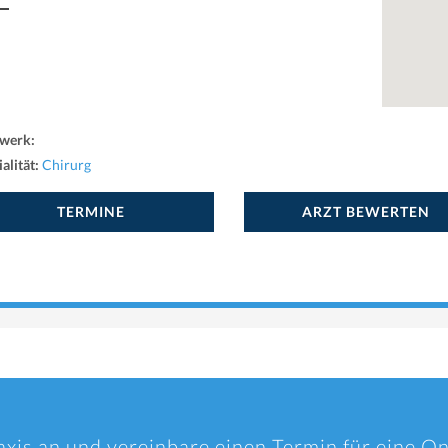
werk:
alität:
Chirurg
TERMINE
ARZT BEWERTEN
axis an und vereinbare einen Termin für eine O