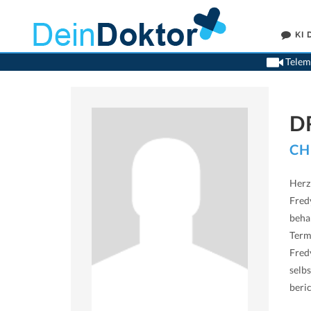
KI
Teleme
D
CH
Herz
Fredy
beha
Term
Fred
selb
beri