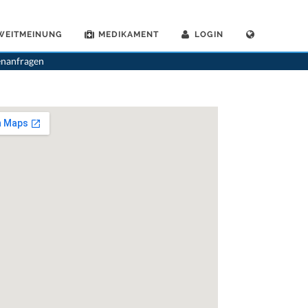
WEITMEINUNG
MEDIKAMENT
LOGIN
>
Chirurgen
>
Cham
>
Dr. Fredy Loretz
enanfragen