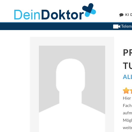
KI
Teleme
P
T
AL
Hier
Fach
aufm
Mögl
weit