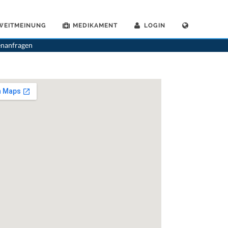
WEITMEINUNG
MEDIKAMENT
LOGIN
>
Allgemeinaerzte
>
Uster
>
Dr. Jan Tuma
>
Praxis von Dr. Jan Tuma
enanfragen