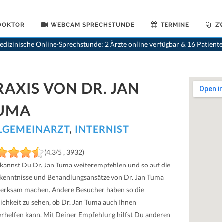
 DOKTOR
WEBCAM SPRECHSTUNDE
TERMINE
Z
dizinische Online-Sprechstunde: 2 Ärzte online verfügbar & 16 Patient
RAXIS VON DR. JAN
UMA
LGEMEINARZT
,
INTERNIST
(4.3/5 , 3932)
 kannst Du Dr. Jan Tuma weiterempfehlen und so auf die
kenntnisse und Behandlungsansätze von Dr. Jan Tuma
erksam machen. Andere Besucher haben so die
ichkeit zu sehen, ob Dr. Jan Tuma auch Ihnen
erhelfen kann. Mit Deiner Empfehlung hilfst Du anderen