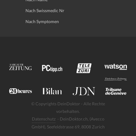
Nach Swissmedic Nr
Nach Symptomen
© Copyrights DeinDoktor - Alle Rechte
vorbehalten.
Datenschutz
- DeinDoktor.ch, (Avecco
GmbH), Seefeldstrasse 69, 8008 Zurich