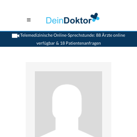
Telemedizinische Online-Sprechstunde: 88 Ärzte online
verfügbar & 18 Patientenanfragen
>
Psychiater
>
Bern
>
Dr. Jean-Pierre Jacot
>
Sprechstunde mit Dr. Jean-Pierre Jacot