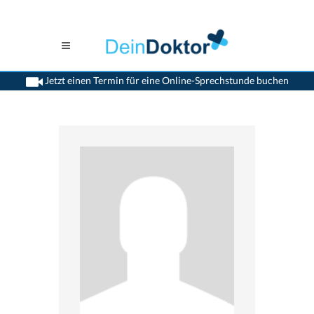
Jetzt einen Termin für eine Online-Sprechstunde buchen
>
Augenaerzte
>
Solothurn
>
Dr. Markus O. Schreier
>
Sprechstunde mit Dr.
Markus-O. Schreier