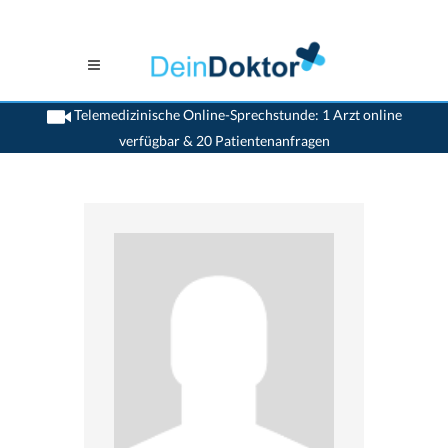
Telemedizinische Online-Sprechstunde: 1 Arzt online
verfügbar & 20 Patientenanfragen
>
Frauenaerzte
>
Basel
>
Dr. Markus Redlich
>
Sprechstunde mit Dr. Markus
Redlich