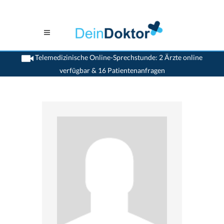
Telemedizinische Online-Sprechstunde: 2 Ärzte online
verfügbar & 16 Patientenanfragen
>
Chirurgen
>
St. Gallen
>
Dr. Martin Gilg
>
Sprechstunde mit Dr. Martin Gilg