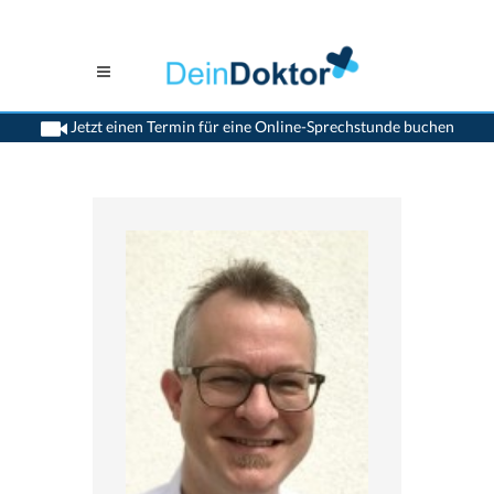
Jetzt einen Termin für eine Online-Sprechstunde buchen
>
Kinderpsychiater
>
Gland
>
Dr. Martin Markarian
>
Termin mit Dr. Martin
Markarian