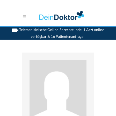
Telemedizinische Online-Sprechstunde: 1 Arzt online
verfügbar & 16 Patientenanfragen
>
Chirurgen
>
Dornach
>
Dr. Peter Vogelbach
>
Termin mit Dr. Peter Vogelbach