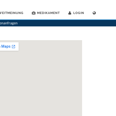
WEITMEINUNG
MEDIKAMENT
LOGIN
rthopaden
>
Bruderholz
>
Dr. Renato Fricker
>
Sprechstunde mit Dr. Renato Fricker
tenanfragen