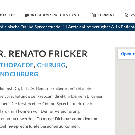
 DOKTOR
WEBCAM SPRECHSTUNDE
TERMINE
Z
>
O
dizinische Online-Sprechstunde: 11 Ärzte online verfügbar & 16 Patien
R. RENATO FRICKER
THOPAEDE
,
CHIRURG
,
NDCHIRURG
kannst Du, falls Dr. Renato Fricker es möchte, eine
ne Sprechstunde per webcam direkt in Deinem Browser
chen. Die Kosten einer Online-Sprechstunde nach
dard-Tarif können von Deiner Versicherung
rnommmen werden.
Du musst Dich nur anmelden um
 Online-Sprechstunde besuchen zu können.