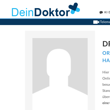
KI
Teleme
D
OR
HA
Hier 
Onli
besu
Stan
übe
eine