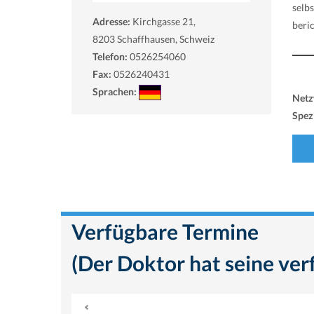
selb
Adresse:
Kirchgasse 21,
beri
8203
Schaffhausen, Schweiz
Telefon:
0526254060
Fax:
0526240431
Sprachen:
Netz
Spezi
Verfügbare Termine
(Der Doktor hat seine ver