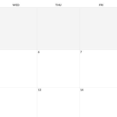
WED
THU
FRI
6
7
13
14