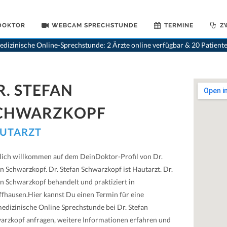
 DOKTOR
WEBCAM SPRECHSTUNDE
TERMINE
Z
>
Hauta
dizinische Online-Sprechstunde: 2 Ärzte online verfügbar & 20 Patient
R. STEFAN
CHWARZKOPF
UTARZT
lich willkommen auf dem DeinDoktor-Profil von Dr.
n Schwarzkopf. Dr. Stefan Schwarzkopf ist Hautarzt. Dr.
an Schwarzkopf behandelt und praktiziert in
ffhausen.Hier kannst Du einen Termin für eine
medizinische Online Sprechstunde bei Dr. Stefan
arzkopf anfragen, weitere Informationen erfahren und