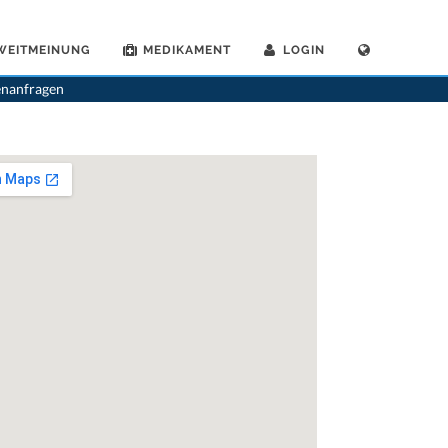
WEITMEINUNG
MEDIKAMENT
LOGIN
erzte
>
Schaffhausen
>
Dr. Stefan Schwarzkopf
>
Termin mit Dr. Stefan Schwarzkopf
enanfragen