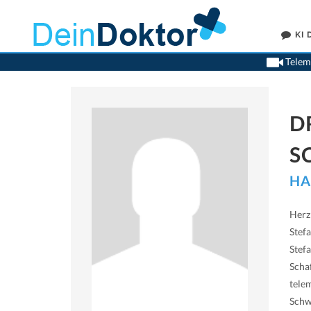
KI
Teleme
D
S
HA
Herz
Stefa
Stef
Scha
tele
Schw