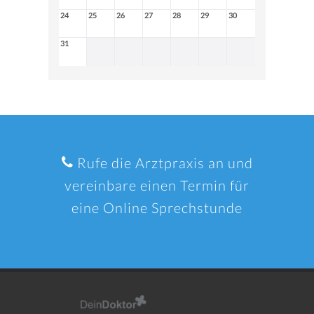
24
25
26
27
28
29
30
31
Rufe die Arztpraxis an und
vereinbare einen Termin für
eine Online Sprechstunde