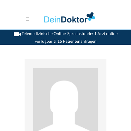
Telemedizinische Online-Sprechstunde: 1 Arzt online
verfügbar & 16 Patientenanfragen
>
Chirurgen
>
Zollikerberg
>
Dr. Thomas Frick
>
Termin mit Dr. Thomas Frick