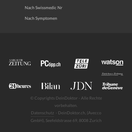
Nach Swissmedic Nr
Nach Symptomen
© Copyrights DeinDoktor - Alle Rechte
vorbehalten.
Datenschutz
- DeinDoktor.ch, (Avecco
GmbH), Seefeldstrasse 69, 8008 Zurich