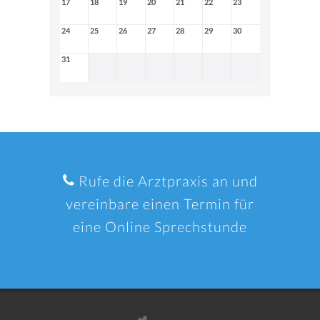
17
18
19
20
21
22
23
24
25
26
27
28
29
30
31
Rufe die Arztpraxis an und
vereinbare einen Termin für
eine Online Sprechstunde