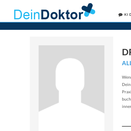
KI
D
AL
Wenn
Dein
Prax
buch
inne