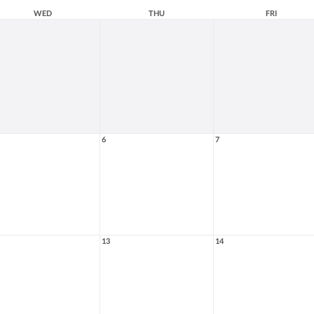
WED
THU
FRI
6
7
13
14