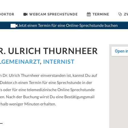
 DOKTOR
WEBCAM SPRECHSTUNDE
TERMINE
Z
Jetzt einen Termin für eine Online-Sprechstunde buchen
R. ULRICH THURNHEER
LGEMEINARZT
,
INTERNIST
 Dr. Ulrich Thurnheer einverstanden ist, kannst Du auf
Doktor.ch einen Termin für eine Sprechstunde in der
is oder für eine telemedizinische Online Sprechstunde
en. Nach der Buchung wirst Du eine Bestätigungsmail
rhalb weniger Minuten erhalten.