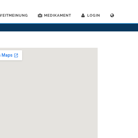
WEITMEINUNG
MEDIKAMENT
LOGIN
>
Allgemeinaerzte
>
Bern
>
Dr. Ulrich Thurnheer
>
Termin mit Dr. Ulrich Thurnheer