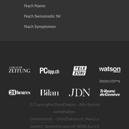
Nach Name
Nach Swissmedic Nr
Nach Symptomen
© Copyrights DeinDoktor - Alle Rechte
vorbehalten.
Datenschutz
- DeinDoktor.ch, (Avecco
GmbH), Seefeldstrasse 69, 8008 Zurich