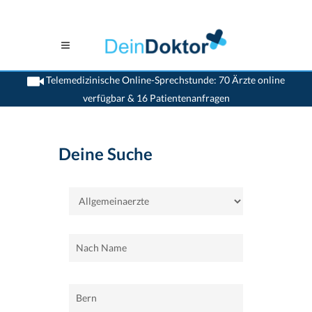
Telemedizinische Online-Sprechstunde: 70 Ärzte online
verfügbar & 16 Patientenanfragen
>
Home
>
Bern
>
Allgemeinaerzte
Deine Suche