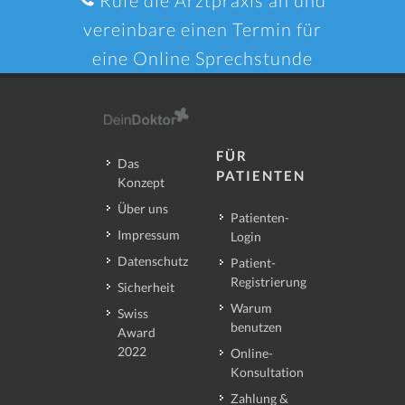
Rufe die Arztpraxis an und
vereinbare einen Termin für
eine Online Sprechstunde
FÜR
Das
PATIENTEN
Konzept
Über uns
Patienten-
Impressum
Login
Datenschutz
Patient-
Registrierung
Sicherheit
Warum
Swiss
benutzen
Award
2022
Online-
Konsultation
Zahlung &