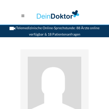
Telemedizinische Online-Sprechstunde: 88 Ärzte online
verfügbar & 18 Patientenanfragen
>
Allgemeinaerzte
>
Thun
>
Dr. Urs Fahrni
>
Praxis von Dr. Urs Fahrni