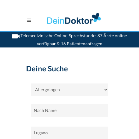
Telemedizinische Online-Sprechstunde: 87 Ärzte online
verfügbar & 16 Patientenanfragen
>
Home
>
Lugano
>
Allergologen
Deine Suche