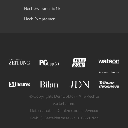
Nach Swissmedic Nr
Nach Symptomen
© Copyrights DeinDoktor - Alle Rechte
vorbehalten.
Datenschutz
- DeinDoktor.ch, (Avecco
GmbH), Seefeldstrasse 69, 8008 Zurich