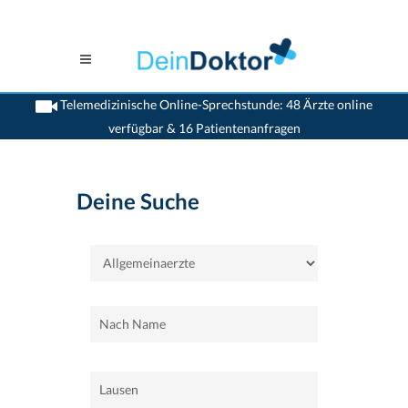
Telemedizinische Online-Sprechstunde: 48 Ärzte online
verfügbar & 16 Patientenanfragen
>
Home
>
Lausen
>
Allgemeinaerzte
Deine Suche