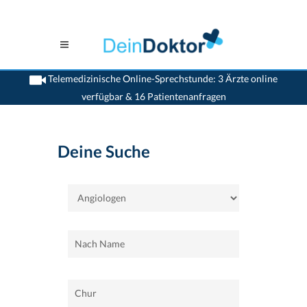
Telemedizinische Online-Sprechstunde: 3 Ärzte online
verfügbar & 16 Patientenanfragen
>
Home
>
Chur
>
Angiologen
Deine Suche