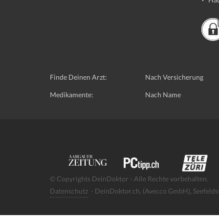
Finde Deinen Arzt:
Nach Versicherung
Medikamente:
Nach Name
© Copyrights DeinDoktor - Alle Rechte vorbehalten.
Datenschutz
- DeinDoktor.ch, (Avecco GmbH), Seefelds