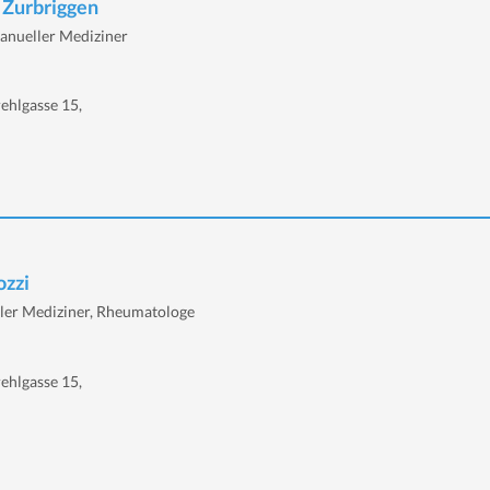
h Zurbriggen
anueller Mediziner
ehlgasse 15,
ozzi
ller Mediziner, Rheumatologe
ehlgasse 15,