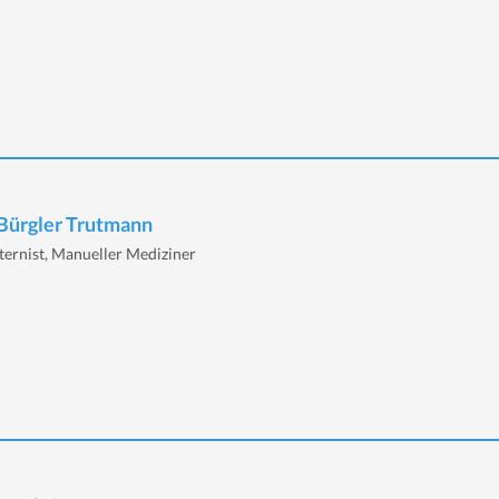
 Bürgler Trutmann
nternist, Manueller Mediziner