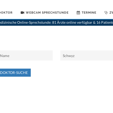
 DOKTOR
WEBCAM SPRECHSTUNDE
TERMINE
Z
dizinische Online-Sprechstunde: 81 Ärzte online verfügbar & 16 Patien
NDOKTOR-SUCHE