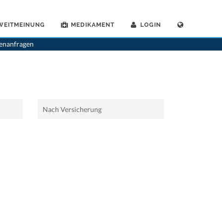
WEITMEINUNG
MEDIKAMENT
LOGIN
>
Home
>
Schwyz
>
Manuelle Mediziner
tenanfragen