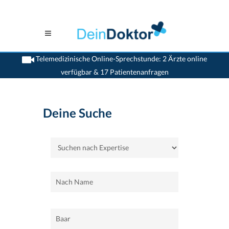
Telemedizinische Online-Sprechstunde: 2 Ärzte online
verfügbar & 17 Patientenanfragen
>
Home
>
Baar
Deine Suche