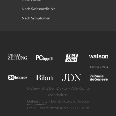
Nach Swissmedic Nr
Nach Symptomen
© Copyrights DeinDoktor - Alle Rechte
vorbehalten.
Datenschutz
- DeinDoktor.ch, (Avecco
GmbH), Seefeldstrasse 69, 8008 Zurich