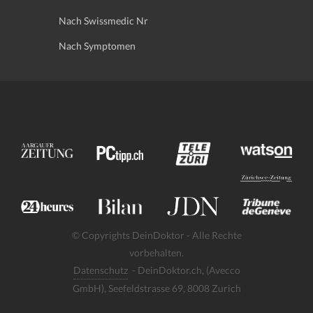
Nach Swissmedic Nr
Nach Symptomen
© Copyrights DeinDoktor - Alle Rechte
vorbehalten.
Datenschutz
- DeinDoktor.ch, (Avecco
GmbH), Seefeldstrasse 69, 8008 Zurich