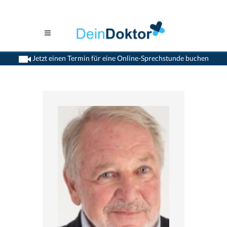
Jetzt einen Termin für eine Online-Sprechstunde buchen
>
Orthopaden
>
Muttenz
>
Dr. Bernhard Segesser
>
Termin mit Dr. Bernhard
Segesser