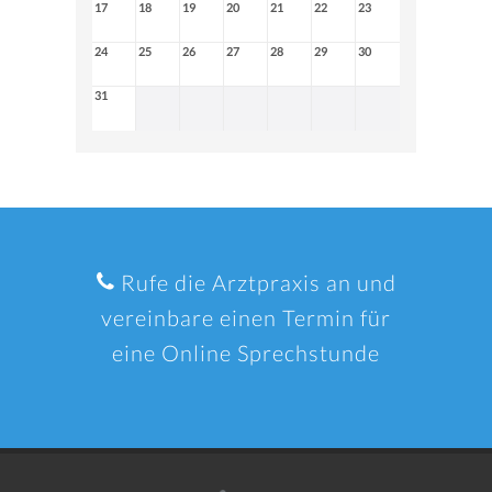
17
18
19
20
21
22
23
24
25
26
27
28
29
30
31
Rufe die Arztpraxis an und
vereinbare einen Termin für
eine Online Sprechstunde