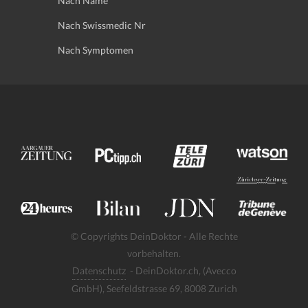
Nach Name
Nach Swissmedic Nr
Nach Symptomen
© Copyrights DeinDoktor - Alle Rechte
vorbehalten.
Datenschutz
- DeinDoktor.ch, (Avecco
GmbH), Seefeldstrasse 69, 8008 Zurich