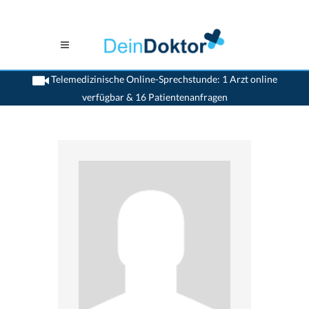
Telemedizinische Online-Sprechstunde: 1 Arzt online
verfügbar & 16 Patientenanfragen
>
Chirurgen
>
Bruderholz
>
Dr. Christoph Koella