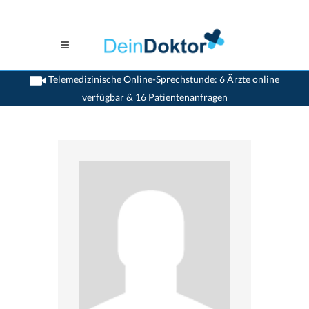
Telemedizinische Online-Sprechstunde: 6 Ärzte online
verfügbar & 16 Patientenanfragen
>
Chirurgen
>
Bruderholz
>
Dr. Christoph Koella
>
Termin mit Dr. Christoph Koella