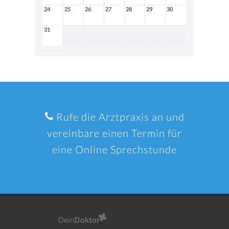
24
25
26
27
28
29
30
31
Rufe die Arztpraxis an und
vereinbare einen Termin für
eine Online Sprechstunde