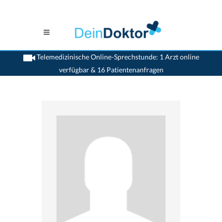
Telemedizinische Online-Sprechstunde: 1 Arzt online
verfügbar & 16 Patientenanfragen
>
Orthopaden
>
Bruderholz
>
Dr. Niklaus Friederich