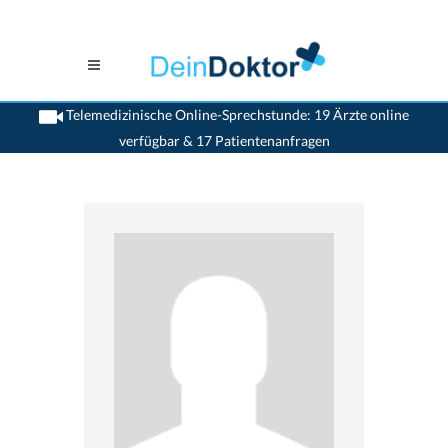
Telemedizinische Online-Sprechstunde: 19 Ärzte online
verfügbar & 17 Patientenanfragen
>
Orthopaden
>
Bruderholz
>
Dr. Niklaus Friederich
>
Praxis von Dr. Niklaus
Friederich