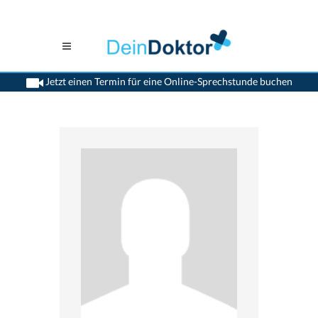
Jetzt einen Termin für eine Online-Sprechstunde buchen
>
Frauenaerzte
>
Baar
>
Dr. Pia Ursula Gnos Wehowsky
>
Termin mit Dr. Pia-Ursula
Gnos-Wehowsky