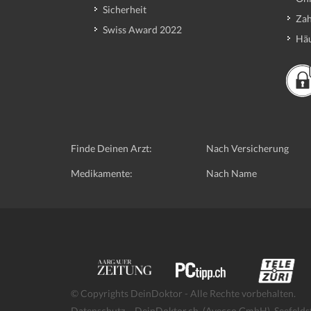
Sicherheit
Zah
Swiss Award 2022
Häu
Finde Deinen Arzt:
Nach Versicherung
Medikamente:
Nach Name
© Copyrights DeinDoktor - Alle Rechte vorbehalten.
Datenschutz
- DeinDoktor.ch, (Avecco GmbH), Seefelds