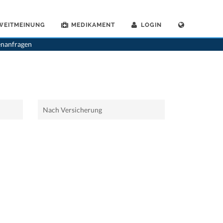
WEITMEINUNG
MEDIKAMENT
LOGIN
>
Home
>
Grenchen
>
Frauenaerzte
enanfragen