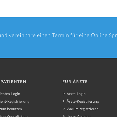
und vereinbare einen Termin für eine Online S
 PATIENTEN
FÜR ÄRZTE
ienten-Login
Ärzte-Login
ient-Registrierung
Ärzte-Registrierung
rum benutzen
Warum registrieren
ine-Konsultation
Unser Angebot